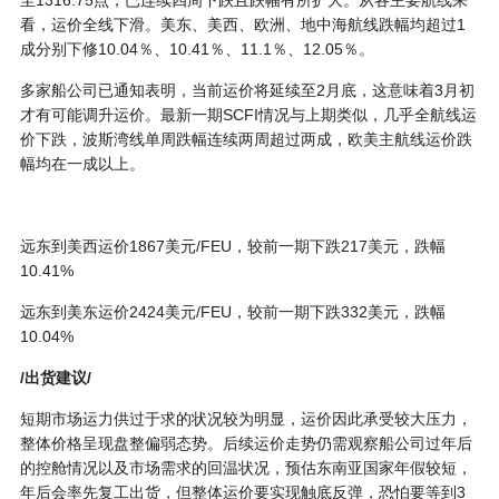
看，运价全线下滑。美东、美西、欧洲、地中海航线跌幅均超过1
成分别下修10.04％、10.41％、11.1％、12.05％。
多家船公司已通知表明，当前运价将延续至2月底，这意味着3月初
才有可能调升运价。最新一期SCFI情况与上期类似，几乎全航线运
价下跌，波斯湾线单周跌幅连续两周超过两成，欧美主航线运价跌
幅均在一成以上。
远东到美西运价1867美元/FEU，较前一期下跌217美元，跌幅
10.41%
远东到美东运价2424美元/FEU，较前一期下跌332美元，跌幅
10.04%
/出货建议/
短期市场运力供过于求的状况较为明显，运价因此承受较大压力，
整体价格呈现盘整偏弱态势。后续运价走势仍需观察船公司过年后
的控舱情况以及市场需求的回温状况，预估东南亚国家年假较短，
年后会率先复工出货，但整体运价要实现触底反弹，恐怕要等到3