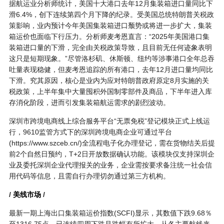
据航运业分析师统计，美国十大港口去年12月集装箱进口量同比下
滑6.4%，创下连续第四个月下降的纪录。受美国总统特朗普关税政
策影响，业内预计今年美国集装箱进口颓势或将进一步扩大，集装
箱运价也面临下行压力。分析师麦考恩直言：“2025年美国港口集
装箱进口量的下滑，完全由关税政策导致，且目前无任何迹象表明
这只是短期现象。”尽管洛杉矶、休斯顿、纽约等涉事港口全年总吞
吐量表现稳健，但麦考恩追踪的所有港口，去年12月进口量均同比
下滑。究其原因，核心是业内为应对特朗普政府原定8月实施的关
税政策，上半年集中大量囤积外国制零部件及商品，下半年进入库
存消化阶段，进而引发集装箱航运需求的剧烈波动。
深圳市跨境电商线上综合服务平台“无票免税”登记模块正式上线运
行，9610监管方式下的深圳跨境电商企业可通过平台
(https://www.szceb.cn/)全流程电子化办理登记，需在货物结关后提
前2个自然日预约，T+2日开放数据确认功能。该模块仅支持深圳企
业及委托深圳企业代理报关的业务，企业需按要求备注统一社会信
用代码等信息，且需自行办理切勿通过第三方机构。
/
美线
市场
/
最新一期上海出口集装箱运价指数(SCFI)显示，其数值下跌9.68％
至1316.75点，已连续四周下跌且跌幅有所扩大。从各主要航线来