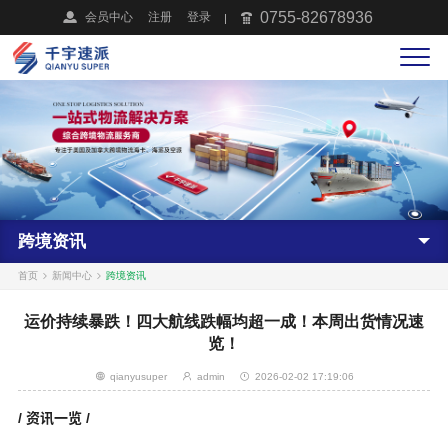
0755-82678936
会员中心
注册
登录
跨境资讯
首页
新闻中心
跨境资讯
运价持续暴跌！四大航线跌幅均超一成！本周出货情况速
览！
qianyusuper
admin
2026-02-02 17:19:06
资讯一览
/
/