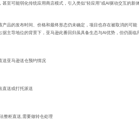
，甚至可能弱化传统应用商店模式，引入类似“轻应用”或AI驱动交互的
该产品的发布时间、价格和最终形态仍未确定，项目也存在被取消的可能
占据主导地位的背景下，亚马逊此番回归虽具备生态与AI优势，但仍面临
直送亚马逊送仓预约情况
法直送或打托派送
无法整柜直送,需要做转仓处理