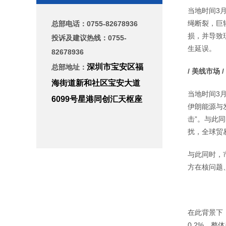
当地时间3月
绳断裂，巨
总部电话：
0755-82678936
损，并导致
投诉及建议热线：0755-
生延误。
82678936
深圳市宝安区福
总部地址：
/ 美线市场 /
海街道新和社区宝安大道
当地时间3
6099号星港同创汇天枢座
伊朗能源与
击”。与此
扰，全球贸
与此同时，
方在核问题
在此背景下
0.2%。