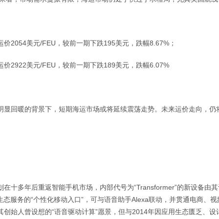
价2054美元/FEU，较前一期下跌195美元，跌幅8.67%；
价2922美元/FEU，较前一期下跌189美元，跌幅6.07%
明显回暖的背景下，短期海运市场或将延续震荡走势。未来运价走向，仍
划在十多年后重返智能手机市场，内部代号为“Transformer”的新设
与生态服务的“个性化移动入口”，可与语音助手Alexa联动，并贯通电商
创始人曾设想的“语音驱动计算”愿景，但与2014年因应用生态匮乏、设计复