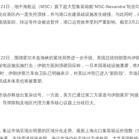
21日，地中海航运（MSC）旗下超大型集装箱船“MSC Alexandr
轮在港区内一度失控漂移，并与港口在建基础设施发生碰撞。与此同时，
现场装卸、转运等作业被迫暂停，港口运营效率受到严重影响。截至3月2
月22日，围绕霍尔木兹海峡的紧张局势进一步升级。美国总统特朗普向伊朗
发电设施实施打击；伊朗方面则强硬回应称，一旦本国基础设施遭袭，将
同时，伊朗伊斯兰革命卫队已明确表示，对美以冲突已进入“新阶段”。市
易成本体系也将被重塑。
市场亦释放出复杂信号。一方面，美方已通过第三方渠道与伊朗展开“间接
、导弹限制及地区代理力量等核心议题上分歧巨大。
，集运市场呈现出明显的区域分化走势。最新上海出口集装箱运价指数（SCF
整体来看，市场需求提振有限，海运市场仍处于供过于求格局，尤其美国航