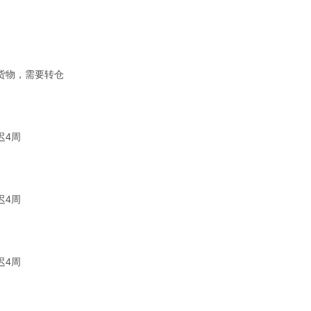
货物，需要转仓
迟4周
迟4周
迟4周