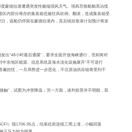
a”轮在印度蒙德拉港遭遇突发性极端强风天气。强风导致船舶系泊缆
港区内部分堆存的集装箱也被狂风吹倒、翻滚，造成集装箱受
2日，该船仍停留在蒙德拉港内，其后续挂靠港计划预计将发
发出“48小时最后通牒”，要求全面开放海峡通行，否则将对
对中东地区能源、信息系统及海水淡化设施展开“不可逆打
场普遍担忧，一旦局势进一步恶化，不仅原油供应链将受到干
接触”，试图为冲突降温；另一方面，谈判前景并不明朗，双
I）报1706.95点，结束此前连续三周上涨，小幅回落
线修正压力较为明显。